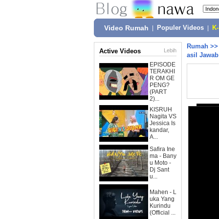
Video Rumah
|
Populer Videos
|
K
Rumah
>
Active Videos
Lebih
asil Jawab
EPISODE
TERAKHI
R OM GE
PENG?
(PART
2)...
KISRUH
Nagita VS
Jessica Is
kandar,
A...
Safira Ine
ma - Bany
u Moto -
Dj Sant
u...
Mahen - L
uka Yang
Kurindu
(Official ...