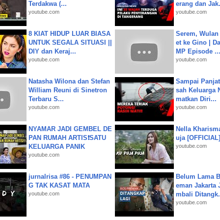
Terdakwa (...
erang dan Jak.
youtube.com
youtube.com
8 KIAT HIDUP LUAR BIASA
Serem, Wulan
UNTUK SEGALA SITUASI ||
et ke Gino | D
DIY dan Keraj...
MP Episode ..
youtube.com
youtube.com
Natasha Wilona dan Stefan
Sampai Panjat
William Reuni di Sinetron
sah Keluarga 
Terbaru S...
matkan Diri...
youtube.com
youtube.com
NYAMAR JADI GEMBEL DE
Nella Kharism
PAN RUMAH ARTIS❗SATU
uja [OFFICIAL
KELUARGA PANIK
youtube.com
youtube.com
jurnalrisa #86 - PENUMPAN
Belum Lama B
G TAK KASAT MATA
eman Jakarta 
youtube.com
mbali Ditangk.
youtube.com