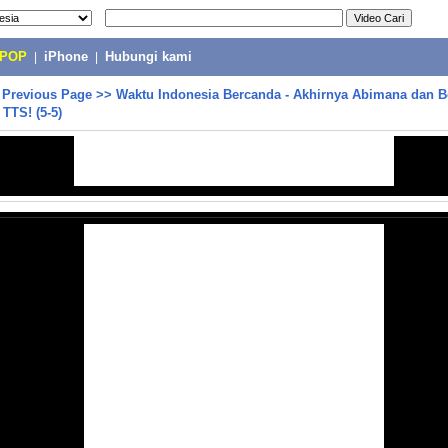
-POP
|
iPhone
|
Hubungi kami
>
Previous Page
>>
Waktu Indonesia Bercanda - Akhirnya Abimana dan 
 TTS! (5-5)