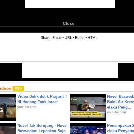
Close
6
Share:
Email
•
URL
•
Editor
•
HTML
Videos
Video Detik detik Prajurit T
Novel Baswed
NI Hadang Tank Israel
Bukti Air Kera
youtube.com
elaku Peng...
youtube.com
Novel Tak Berujung - Novel
Penampakan 2
Baswedan: Lepaskan Saja
elaku Penyera