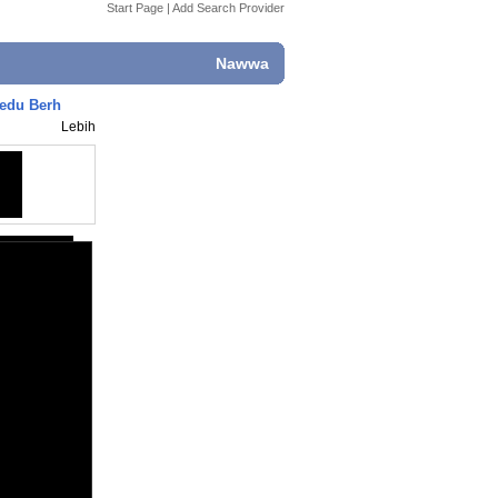
Start Page
|
Add Search Provider
Nawwa
Bedu Berh
Lebih