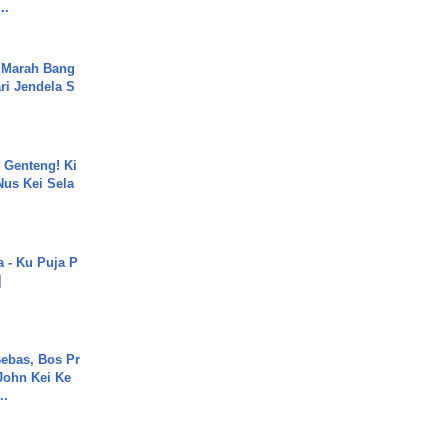
..
 Marah Bang
ari Jendela S
.
 Genteng! Ki
Nus Kei Sela
a - Ku Puja P
]
ebas, Bos Pr
John Kei Ke
..