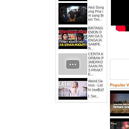
Aksi Song
ong Pria i
ni yang Bi
kin Tim...
BINTANG
EMON D
ARI GA S
ENGAJA
SAMPE
N...
CERITA K
ORBAN P
3MERKO
SAAN PA
S PRAKT
E...
Weird Ge
Populer 
nius - Lat
hi (ꦭꦛꦶ)(f
t. Sar...