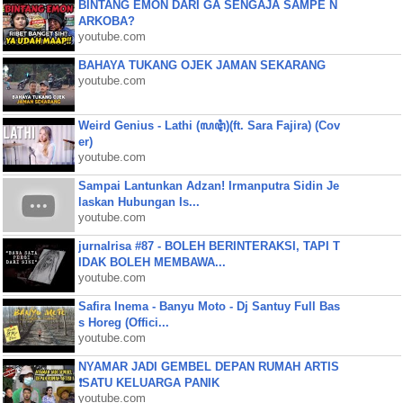
BINTANG EMON DARI GA SENGAJA SAMPE N
ARKOBA?
youtube.com
BAHAYA TUKANG OJEK JAMAN SEKARANG
youtube.com
Weird Genius - Lathi (ꦭꦛꦶ)(ft. Sara Fajira) (Cov
er)
youtube.com
Sampai Lantunkan Adzan! Irmanputra Sidin Je
laskan Hubungan Is...
youtube.com
jurnalrisa #87 - BOLEH BERINTERAKSI, TAPI T
IDAK BOLEH MEMBAWA...
youtube.com
Safira Inema - Banyu Moto - Dj Santuy Full Bas
s Horeg (Offici...
youtube.com
NYAMAR JADI GEMBEL DEPAN RUMAH ARTIS
❗SATU KELUARGA PANIK
youtube.com