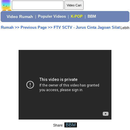
Video Rumah
|
Populer Videos
|
K-POP
|
BBM
Rumah
>>
Previous Page
>>
FTV SCTV - Jurus Cinta Jagoan Silat
Lebih
BBM
Share: