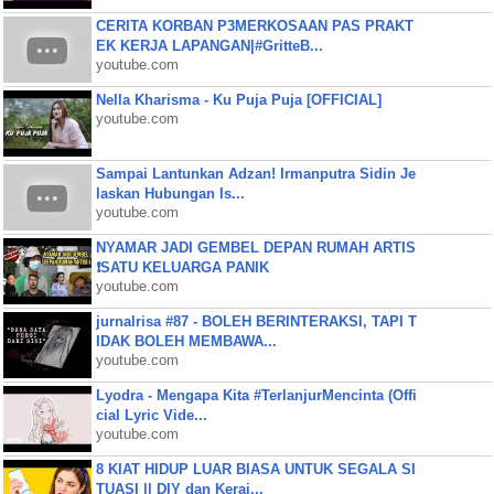
CERITA KORBAN P3MERKOSAAN PAS PRAKT
EK KERJA LAPANGAN|#GritteB...
youtube.com
Nella Kharisma - Ku Puja Puja [OFFICIAL]
youtube.com
Sampai Lantunkan Adzan! Irmanputra Sidin Je
laskan Hubungan Is...
youtube.com
NYAMAR JADI GEMBEL DEPAN RUMAH ARTIS
❗SATU KELUARGA PANIK
youtube.com
jurnalrisa #87 - BOLEH BERINTERAKSI, TAPI T
IDAK BOLEH MEMBAWA...
youtube.com
Lyodra - Mengapa Kita #TerlanjurMencinta (Offi
cial Lyric Vide...
youtube.com
8 KIAT HIDUP LUAR BIASA UNTUK SEGALA SI
TUASI || DIY dan Keraj...