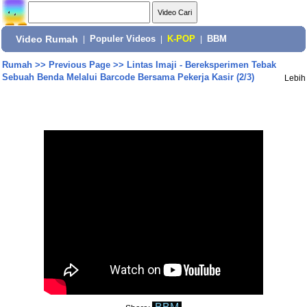
Video Rumah
|
Populer Videos
|
K-POP
|
BBM
Rumah
>>
Previous Page
>>
Lintas Imaji - Bereksperimen Tebak
Sebuah Benda Melalui Barcode Bersama Pekerja Kasir (2/3)
Lebih