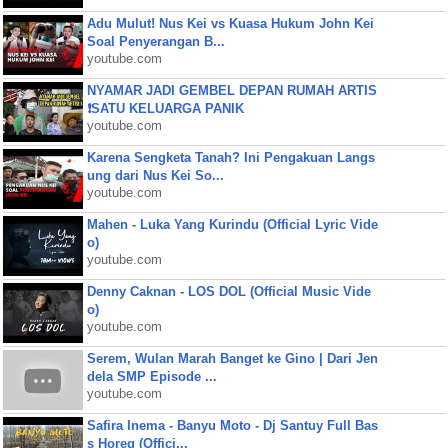
Adu Mulut! Nus Kei vs Kuasa Hukum John Kei
Soal Penyerangan B...
youtube.com
NYAMAR JADI GEMBEL DEPAN RUMAH ARTIS
❗SATU KELUARGA PANIK
youtube.com
Karena Sengketa Tanah? Ini Pengakuan Langs
ung dari Nus Kei So...
youtube.com
Mahen - Luka Yang Kurindu (Official Lyric Vide
o)
youtube.com
Denny Caknan - LOS DOL (Official Music Vide
o)
youtube.com
Serem, Wulan Marah Banget ke Gino | Dari Jen
dela SMP Episode ...
youtube.com
Safira Inema - Banyu Moto - Dj Santuy Full Bas
s Horeg (Offici...