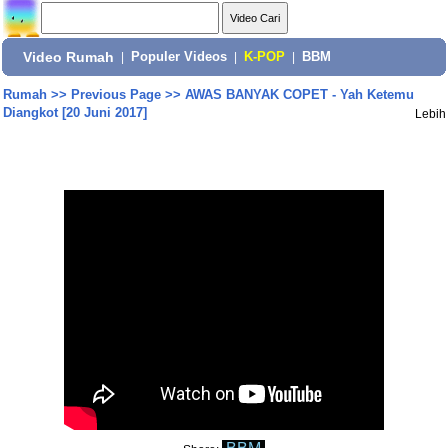
Video Rumah
|
Populer Videos
|
K-POP
|
BBM
Rumah
>>
Previous Page
>>
AWAS BANYAK COPET - Yah Ketemu
Diangkot [20 Juni 2017]
Lebih