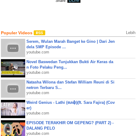
BBM
Share:
Populer Videos
Lebih
Serem, Wulan Marah Banget ke Gino | Dari Jen
dela SMP Episode ...
youtube.com
Novel Baswedan Tunjukkan Bukti Air Keras da
n Foto Pelaku Peng...
youtube.com
Natasha Wilona dan Stefan William Reuni di Si
netron Terbaru S...
youtube.com
Weird Genius - Lathi (ꦭꦛꦶ)(ft. Sara Fajira) (Cov
er)
youtube.com
EPISODE TERAKHIR OM GEPENG? (PART 2) -
DALANG PELO
youtube.com