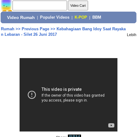
Video Rumah
|
Populer Videos
|
K-POP
|
BBM
Rumah
>>
Previous Page
>>
Kebahagiaan Bang Idoy Saat Rayaka
n Lebaran - Silet 26 Juni 2017
Lebih