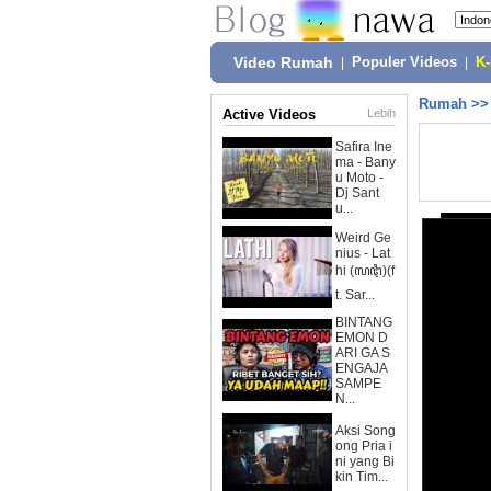
Video Rumah
|
Populer Videos
|
K
Rumah
>
Active Videos
Lebih
Safira Ine
ma - Bany
u Moto -
Dj Sant
u...
Weird Ge
nius - Lat
hi (ꦭꦛꦶ)(f
t. Sar...
BINTANG
EMON D
ARI GA S
ENGAJA
SAMPE
N...
Aksi Song
ong Pria i
ni yang Bi
kin Tim...