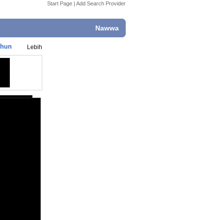
Start Page
|
Add Search Provider
Nawwa
Chun
Lebih