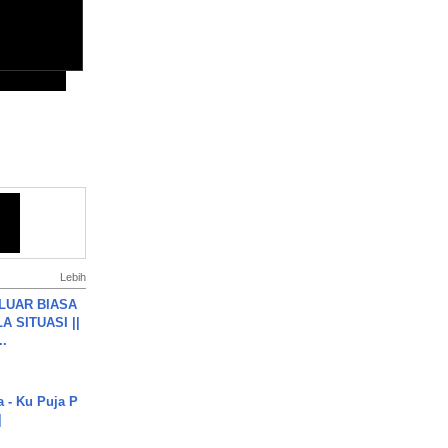
Lebih
 LUAR BIASA
 SITUASI ||
..
a - Ku Puja P
]