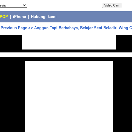
-POP
|
iPhone
|
Hubungi kami
>
Previous Page
>>
Anggun Tapi Berbahaya, Belajar Seni Beladiri Wing 