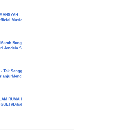
MANSYAH -
ficial Music
 Marah Bang
ari Jendela S
.
 - Tak Sangg
rlanjurMenci
DALAM RUMAH
GUE! #Dibal