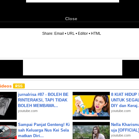
Close
6
Share:
Email
•
URL
•
Editor
•
HTML
Videos
jurnalrisa #87 - BOLEH BE
8 KIAT HIDUP
RINTERAKSI, TAPI TIDAK
UNTUK SEGALA
BOLEH MEMBAWA...
DIY dan Keraj.
youtube.com
youtube.com
Sampai Panjat Genteng! Ki
Nella Kharism
sah Keluarga Nus Kei Sela
uja [OFFICIAL
matkan Diri...
youtube.com