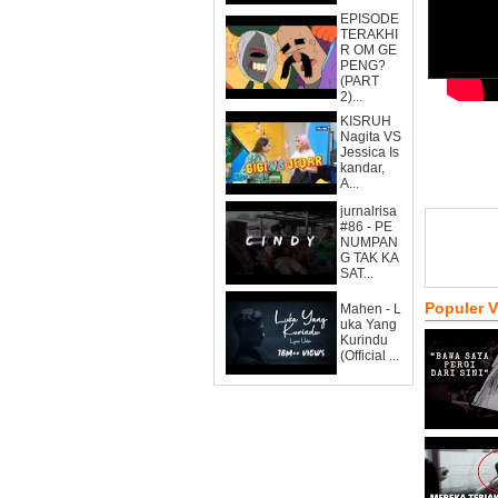
EPISODE
TERAKHI
R OM GE
PENG?
(PART
2)...
KISRUH
Nagita VS
Jessica Is
kandar,
A...
jurnalrisa
#86 - PE
NUMPAN
G TAK KA
SAT...
Populer 
Mahen - L
uka Yang
Kurindu
(Official ...