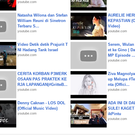
youtube.com
Natasha Wilona dan Stefan
AURELIE HER
William Reuni di Sinetron
KEPASTIAN (Of
Terbaru S...
Video)
youtube.com
youtube.com
Video Detik detik Prajurit T
Serem, Wulan
NI Hadang Tank Israel
et ke Gino | D
youtube.com
MP Episode ..
youtube.com
CERITA KORBAN P3MERK
Ziva Magnolya
OSAAN PAS PRAKTEK KE
up Melupa #Te
RJA LAPANGAN|#GritteB...
nta (Offici...
youtube.com
youtube.com
Denny Caknan - LOS DOL
ADA INI DI 
(Official Music Video)
SULE! KAGET 
youtube.com
ikPintu
youtube.com