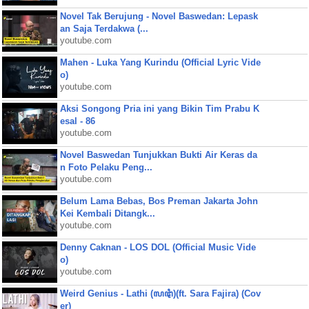
Novel Tak Berujung - Novel Baswedan: Lepask
an Saja Terdakwa (...
youtube.com
Mahen - Luka Yang Kurindu (Official Lyric Vide
o)
youtube.com
Aksi Songong Pria ini yang Bikin Tim Prabu K
esal - 86
youtube.com
Novel Baswedan Tunjukkan Bukti Air Keras da
n Foto Pelaku Peng...
youtube.com
Belum Lama Bebas, Bos Preman Jakarta John
Kei Kembali Ditangk...
youtube.com
Denny Caknan - LOS DOL (Official Music Vide
o)
youtube.com
Weird Genius - Lathi (ꦭꦛꦶ)(ft. Sara Fajira) (Cov
er)