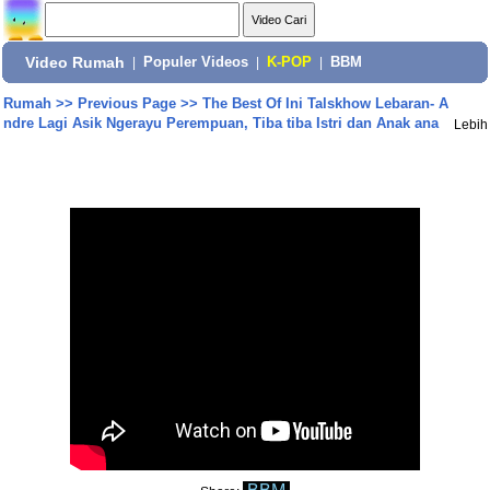
Video Rumah
|
Populer Videos
|
K-POP
|
BBM
Rumah
>>
Previous Page
>>
The Best Of Ini Talskhow Lebaran- A
ndre Lagi Asik Ngerayu Perempuan, Tiba tiba Istri dan Anak ana
Lebih