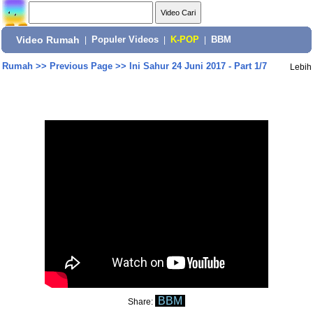
Video Rumah
|
Populer Videos
|
K-POP
|
BBM
Rumah
>>
Previous Page
>>
Ini Sahur 24 Juni 2017 - Part 1/7
Lebih
BBM
Share: