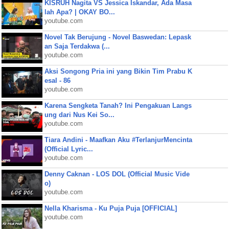
KISRUH Nagita VS Jessica Iskandar, Ada Masa
lah Apa? | OKAY BO...
youtube.com
Novel Tak Berujung - Novel Baswedan: Lepask
an Saja Terdakwa (...
youtube.com
Aksi Songong Pria ini yang Bikin Tim Prabu K
esal - 86
youtube.com
Karena Sengketa Tanah? Ini Pengakuan Langs
ung dari Nus Kei So...
youtube.com
Tiara Andini - Maafkan Aku #TerlanjurMencinta
(Official Lyric...
youtube.com
Denny Caknan - LOS DOL (Official Music Vide
o)
youtube.com
Nella Kharisma - Ku Puja Puja [OFFICIAL]
youtube.com