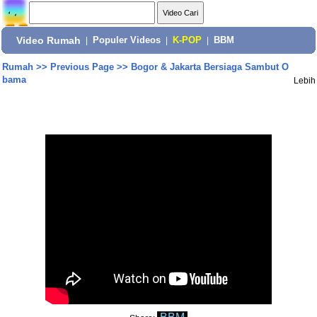
Video Rumah
|
Populer Videos
|
K-POP
|
BBM
Rumah
>>
Previous Page
>>
Bogor & Jakarta Bersiaga Sambut O
bama
Lebih