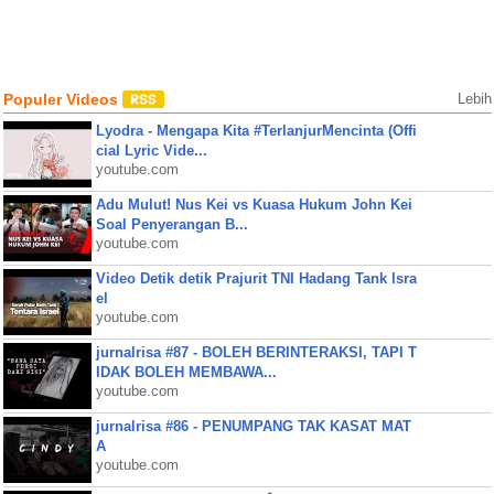
Populer Videos
Lebih
Lyodra - Mengapa Kita #TerlanjurMencinta (Offi
cial Lyric Vide...
youtube.com
Adu Mulut! Nus Kei vs Kuasa Hukum John Kei
Soal Penyerangan B...
youtube.com
Video Detik detik Prajurit TNI Hadang Tank Isra
el
youtube.com
jurnalrisa #87 - BOLEH BERINTERAKSI, TAPI T
IDAK BOLEH MEMBAWA...
youtube.com
jurnalrisa #86 - PENUMPANG TAK KASAT MAT
A
youtube.com