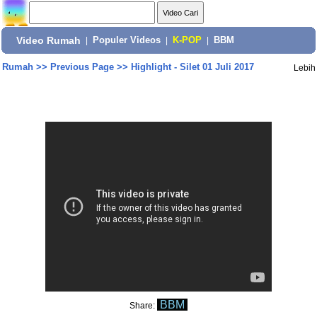
Video Rumah
|
Populer Videos
|
K-POP
|
BBM
Rumah
>>
Previous Page
>>
Highlight - Silet 01 Juli 2017
Lebih
BBM
Share: