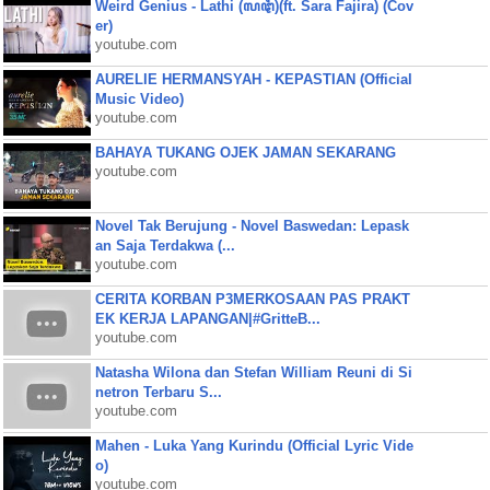
Weird Genius - Lathi (ꦭꦛꦶ)(ft. Sara Fajira) (Cov
er)
youtube.com
AURELIE HERMANSYAH - KEPASTIAN (Official
Music Video)
youtube.com
BAHAYA TUKANG OJEK JAMAN SEKARANG
youtube.com
Novel Tak Berujung - Novel Baswedan: Lepask
an Saja Terdakwa (...
youtube.com
CERITA KORBAN P3MERKOSAAN PAS PRAKT
EK KERJA LAPANGAN|#GritteB...
youtube.com
Natasha Wilona dan Stefan William Reuni di Si
netron Terbaru S...
youtube.com
Mahen - Luka Yang Kurindu (Official Lyric Vide
o)
youtube.com