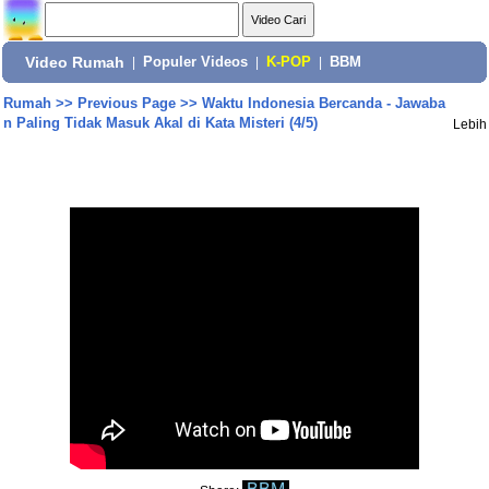
Video Rumah
|
Populer Videos
|
K-POP
|
BBM
Rumah
>>
Previous Page
>>
Waktu Indonesia Bercanda - Jawaba
n Paling Tidak Masuk Akal di Kata Misteri (4/5)
Lebih