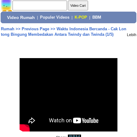
Video Rumah
|
Populer Videos
|
K-POP
|
BBM
Rumah
>>
Previous Page
>>
Waktu Indonesia Bercanda - Cak Lon
tong Bingung Membedakan Antara Twindy dan Twinda (1/5)
Lebih