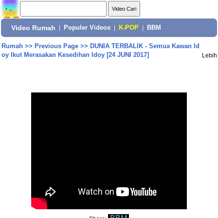
Video Rumah
|
Populer Videos
|
K-POP
|
BBM
Rumah
>>
Previous Page
>>
DUNIA TERBALIK - Semua Kawan Id
oy Ikut Merasakan Kesedihan Idoy [24 JUNI 2017]
Lebih