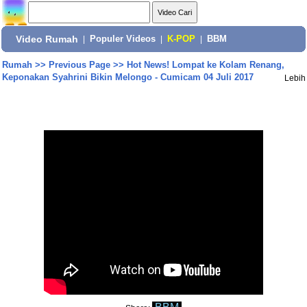
Video Rumah
|
Populer Videos
|
K-POP
|
BBM
Rumah
>>
Previous Page
>>
Hot News! Lompat ke Kolam Renang,
Keponakan Syahrini Bikin Melongo - Cumicam 04 Juli 2017
Lebih