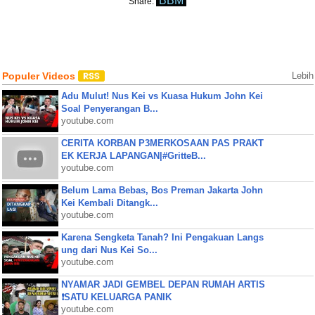
BBM
Share:
Populer Videos
Lebih
Adu Mulut! Nus Kei vs Kuasa Hukum John Kei
Soal Penyerangan B...
youtube.com
CERITA KORBAN P3MERKOSAAN PAS PRAKT
EK KERJA LAPANGAN|#GritteB...
youtube.com
Belum Lama Bebas, Bos Preman Jakarta John
Kei Kembali Ditangk...
youtube.com
Karena Sengketa Tanah? Ini Pengakuan Langs
ung dari Nus Kei So...
youtube.com
NYAMAR JADI GEMBEL DEPAN RUMAH ARTIS
❗SATU KELUARGA PANIK
youtube.com