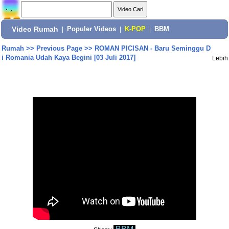
Video Rumah
|
Populer Videos
|
K-POP
|
BBM
Rumah
>>
Previous Page
>>
ROMAN PICISAN - Baru Seminggu D
i Romania Udah Kaya Begini [03 Juli 2017]
Lebih