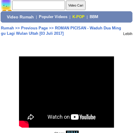
Video Rumah
|
Populer Videos
|
K-POP
|
BBM
Rumah
>>
Previous Page
>>
ROMAN PICISAN - Waduh Dua Ming
gu Lagi Wulan Ultah [03 Juli 2017]
Lebih