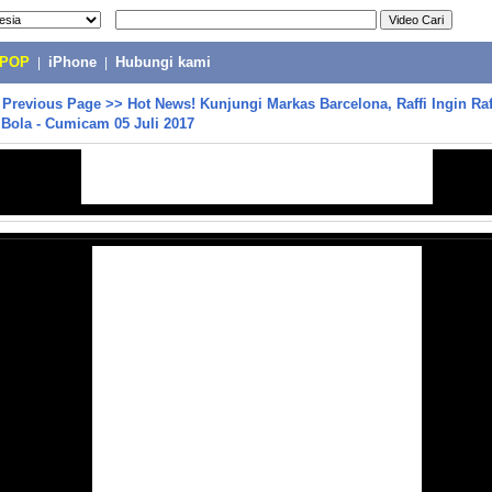
-POP
|
iPhone
|
Hubungi kami
>
Previous Page
>>
Hot News! Kunjungi Markas Barcelona, Raffi Ingin Raf
Bola - Cumicam 05 Juli 2017