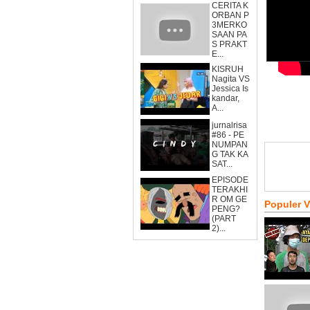
CERITA K
ORBAN P
3MERKO
SAAN PA
S PRAKT
E...
KISRUH
Nagita VS
Jessica Is
kandar,
A...
jurnalrisa
#86 - PE
NUMPAN
G TAK KA
SAT...
EPISODE
TERAKHI
R OM GE
Populer 
PENG?
(PART
2)...