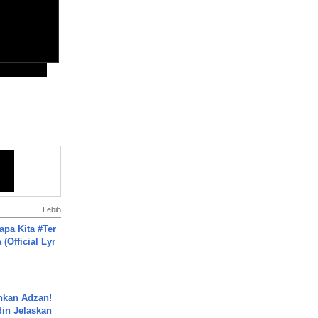
Lebih
apa Kita #Ter
(Official Lyr
nkan Adzan!
din Jelaskan