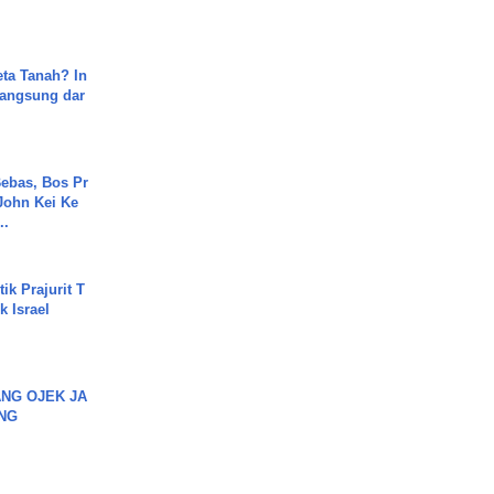
.
ta Tanah? In
Langsung dar
ebas, Bos Pr
John Kei Ke
..
ik Prajurit T
 Israel
NG OJEK JA
NG