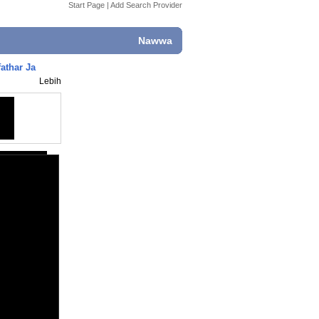
Start Page
|
Add Search Provider
Nawwa
athar Ja
Lebih