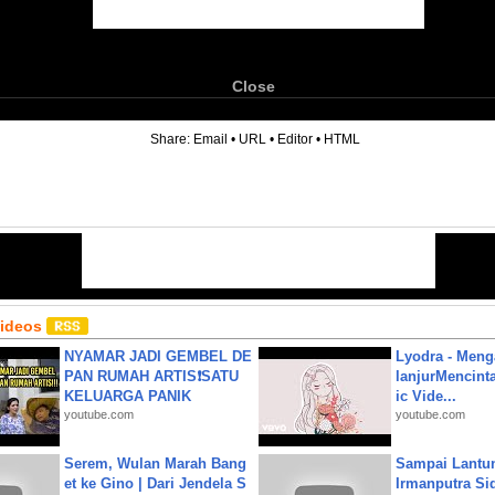
Close
6
Share:
Email
•
URL
•
Editor
•
HTML
Videos
NYAMAR JADI GEMBEL DE
Lyodra - Meng
PAN RUMAH ARTIS❗SATU
lanjurMencinta 
KELUARGA PANIK
ic Vide...
youtube.com
youtube.com
Serem, Wulan Marah Bang
Sampai Lantu
et ke Gino | Dari Jendela S
Irmanputra Si