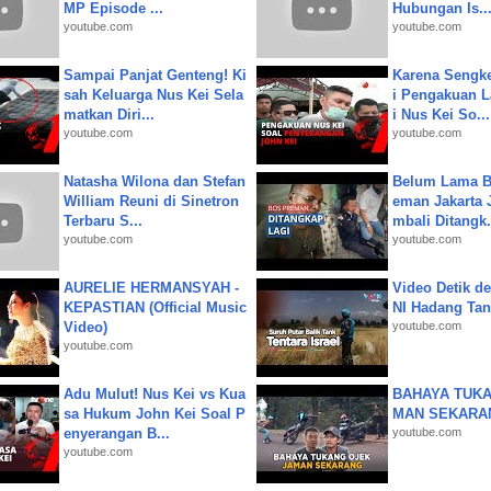
MP Episode ...
Hubungan Is..
youtube.com
youtube.com
Sampai Panjat Genteng! Ki
Karena Sengke
sah Keluarga Nus Kei Sela
i Pengakuan 
matkan Diri...
i Nus Kei So...
youtube.com
youtube.com
Natasha Wilona dan Stefan
Belum Lama B
William Reuni di Sinetron
eman Jakarta 
Terbaru S...
mbali Ditangk.
youtube.com
youtube.com
AURELIE HERMANSYAH -
Video Detik det
KEPASTIAN (Official Music
NI Hadang Tank
Video)
youtube.com
youtube.com
Adu Mulut! Nus Kei vs Kua
BAHAYA TUKA
sa Hukum John Kei Soal P
MAN SEKARA
enyerangan B...
youtube.com
youtube.com