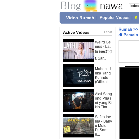
Video Rumah
|
Populer Videos
|
K
Rumah
>
Active Videos
Lebih
di Pemain 
Weird Ge
nius - Lat
hi (ꦭꦛꦶ)(f
t. Sar...
Mahen - L
uka Yang
Kurindu
(Official ...
Aksi Song
ong Pria i
ni yang Bi
kin Tim...
Safira Ine
ma - Bany
u Moto -
Dj Sant
u...