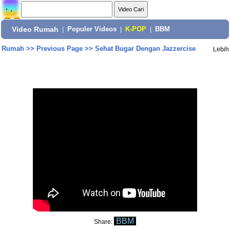
Video Rumah
|
Populer Videos
|
K-POP
|
BBM
Rumah
>>
Previous Page
>>
Sehat Bugar Dengan Jazzercise
Lebih
BBM
Share: