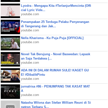
Lyodra - Mengapa Kita #TerlanjurMencinta (Offi
cial Lyric Vide...
youtube.com
Penampakan 25 Terduga Pelaku Penyerangan
di Tangerang dan Jak...
youtube.com
Nella Kharisma - Ku Puja Puja [OFFICIAL]
youtube.com
Novel Tak Berujung - Novel Baswedan: Lepask
an Saja Terdakwa (...
youtube.com
ADA INI DI DALAM RUMAH SULE! KAGET GU
E! #DibalikPintu
youtube.com
jurnalrisa #86 - PENUMPANG TAK KASAT MAT
A
youtube.com
Natasha Wilona dan Stefan William Reuni di Si
netron Terbaru S...