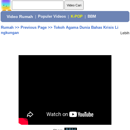
Video Rumah
|
Populer Videos
|
K-POP
|
BBM
Rumah
>>
Previous Page
>>
Tokoh Agama Dunia Bahas Krisis Li
ngkungan
Lebih