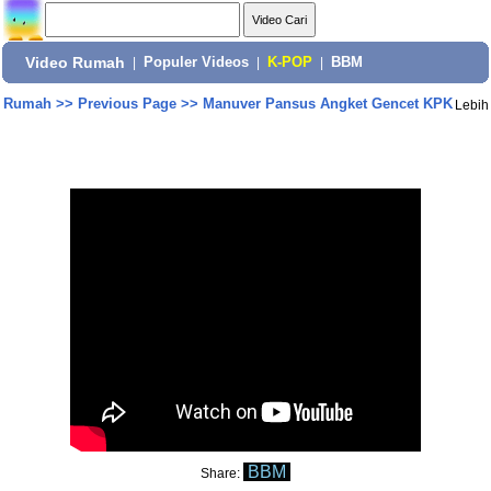
Video Rumah
|
Populer Videos
|
K-POP
|
BBM
Rumah
>>
Previous Page
>>
Manuver Pansus Angket Gencet KPK
Lebih
BBM
Share: