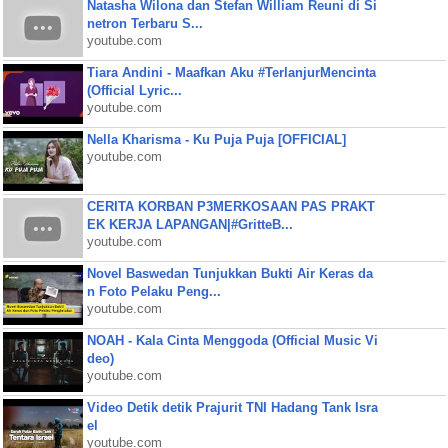
Natasha Wilona dan Stefan William Reuni di Si
netron Terbaru S...
youtube.com
Tiara Andini - Maafkan Aku #TerlanjurMencinta
(Official Lyric...
youtube.com
Nella Kharisma - Ku Puja Puja [OFFICIAL]
youtube.com
CERITA KORBAN P3MERKOSAAN PAS PRAKT
EK KERJA LAPANGAN|#GritteB...
youtube.com
Novel Baswedan Tunjukkan Bukti Air Keras da
n Foto Pelaku Peng...
youtube.com
NOAH - Kala Cinta Menggoda (Official Music Vi
deo)
youtube.com
Video Detik detik Prajurit TNI Hadang Tank Isra
el
youtube.com