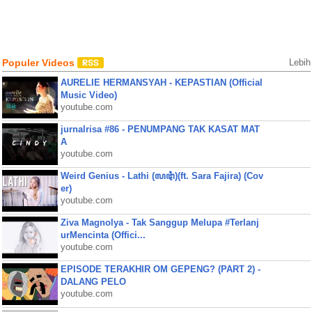
Populer Videos
Lebih
AURELIE HERMANSYAH - KEPASTIAN (Official
Music Video)
youtube.com
jurnalrisa #86 - PENUMPANG TAK KASAT MAT
A
youtube.com
Weird Genius - Lathi (ꦭꦛꦶ)(ft. Sara Fajira) (Cov
er)
youtube.com
Ziva Magnolya - Tak Sanggup Melupa #Terlanj
urMencinta (Offici...
youtube.com
EPISODE TERAKHIR OM GEPENG? (PART 2) -
DALANG PELO
youtube.com