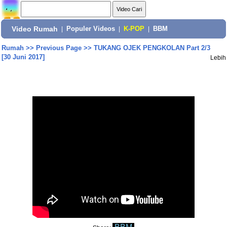
Video Rumah
|
Populer Videos
|
K-POP
|
BBM
Rumah
>>
Previous Page
>>
TUKANG OJEK PENGKOLAN Part 2/3
[30 Juni 2017]
Lebih