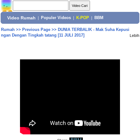
Video Rumah
|
Populer Videos
|
K-POP
|
BBM
Rumah
>>
Previous Page
>>
DUNIA TERBALIK - Mak Suha Kepusi
ngan Dengan Tingkah tatang [11 JULI 2017]
Lebih