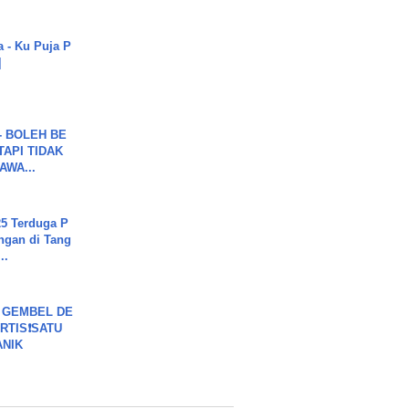
a - Ku Puja P
]
7 - BOLEH BE
TAPI TIDAK
WA...
5 Terduga P
ngan di Tang
..
 GEMBEL DE
RTIS❗SATU
ANIK