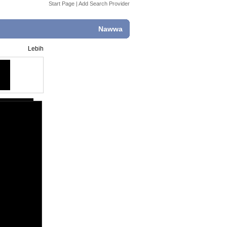
Start Page
|
Add Search Provider
Nawwa
Lebih