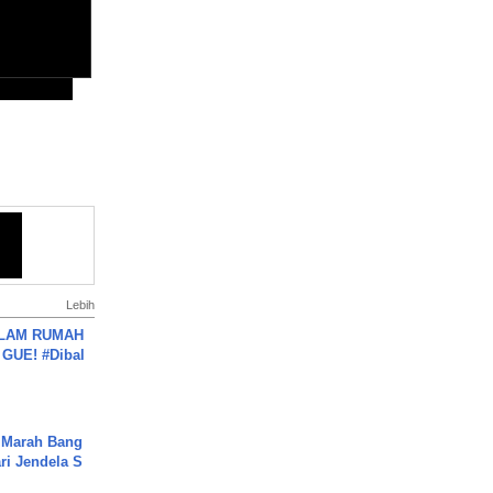
Lebih
DALAM RUMAH
GUE! #Dibal
 Marah Bang
ari Jendela S
.