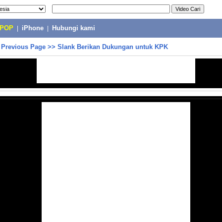
-POP
|
iPhone
|
Hubungi kami
>
Previous Page
>>
Slank Berikan Dukungan untuk KPK