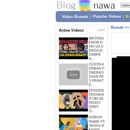
Video Rumah
|
Populer Videos
|
K
Rumah
>
Active Videos
Lebih
BINTANG
EMON D
ARI GA S
ENGAJA
SAMPE
N...
CERITA K
ORBAN P
3MERKO
SAAN PA
S PRAKT
E...
EPISODE
TERAKHI
R OM GE
PENG?
(PART
2)...
KISRUH
Nagita VS
Jessica Is
kandar,