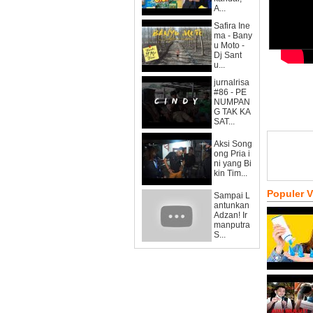
A...
Safira Ine
ma - Bany
u Moto -
Dj Sant
u...
jurnalrisa
#86 - PE
NUMPAN
G TAK KA
SAT...
Aksi Song
ong Pria i
ni yang Bi
kin Tim...
Populer 
Sampai L
antunkan
Adzan! Ir
manputra
S...