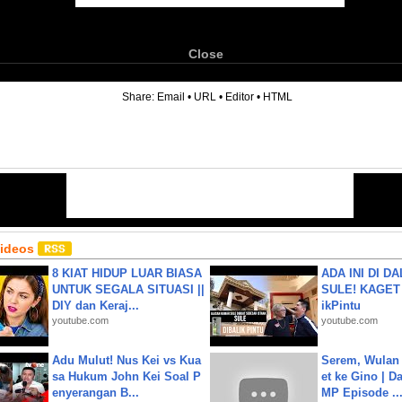
Close
6
Share:
Email
•
URL
•
Editor
•
HTML
Videos
8 KIAT HIDUP LUAR BIASA
ADA INI DI 
UNTUK SEGALA SITUASI ||
SULE! KAGET 
DIY dan Keraj...
ikPintu
youtube.com
youtube.com
Adu Mulut! Nus Kei vs Kua
Serem, Wulan
sa Hukum John Kei Soal P
et ke Gino | D
enyerangan B...
MP Episode ..