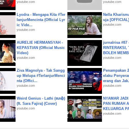
youtube.com
youtube.com
Lyodra - Mengapa Kita #Ter
Nella Kharism
lanjurMencinta (Official Lyr
uja [OFFICIAL
ic Vide...
youtube.com
youtube.com
AURELIE HERMANSYAH -
jurnalrisa #8
KEPASTIAN (Official Music
RINTERAKSI, 
Video)
BOLEH MEMBA
youtube.com
youtube.com
Ziva Magnolya - Tak Sangg
Penampakan 2
up Melupa #TerlanjurMenci
elaku Penyera
nta (Offici...
erang dan Jak.
youtube.com
youtube.com
Weird Genius - Lathi (ꦭꦛꦶ)
NYAMAR JADI
(ft. Sara Fajira) (Cover)
PAN RUMAH A
youtube.com
KELUARGA P
youtube.com