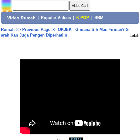
Video Rumah
|
Populer Videos
|
K-POP
|
BBM
Rumah
>>
Previous Page
>>
OKJEK - Gimana Sih Mas Firman? S
arah Kan Juga Pengen Diperhatiin
Lebih