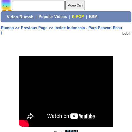
Video Rumah
|
Populer Videos
|
K-POP
|
BBM
Rumah
>>
Previous Page
>>
Inside Indonesia - Para Pencari Rasu
l
Lebih