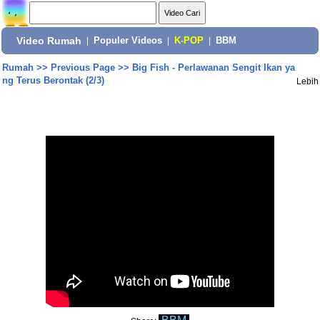
Video Rumah
|
Populer Videos
|
K-POP
|
BBM
Rumah
>>
Previous Page
>>
Big Fish - Perlawanan Sengit Ikan ya
ng Terus Berontak (2/3)
Lebih