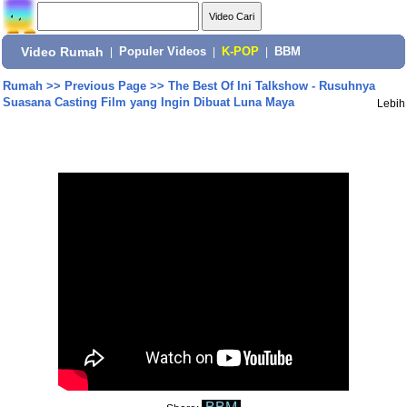
Video Rumah
|
Populer Videos
|
K-POP
|
BBM
Rumah
>>
Previous Page
>>
The Best Of Ini Talkshow - Rusuhnya
Suasana Casting Film yang Ingin Dibuat Luna Maya
Lebih