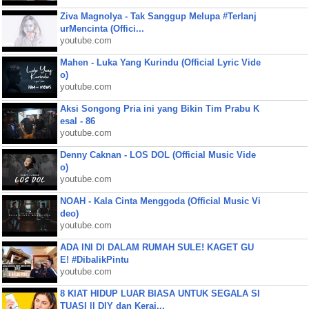
Ziva Magnolya - Tak Sanggup Melupa #Terlanj
urMencinta (Offici...
youtube.com
Mahen - Luka Yang Kurindu (Official Lyric Vide
o)
youtube.com
Aksi Songong Pria ini yang Bikin Tim Prabu K
esal - 86
youtube.com
Denny Caknan - LOS DOL (Official Music Vide
o)
youtube.com
NOAH - Kala Cinta Menggoda (Official Music Vi
deo)
youtube.com
ADA INI DI DALAM RUMAH SULE! KAGET GU
E! #DibalikPintu
youtube.com
8 KIAT HIDUP LUAR BIASA UNTUK SEGALA SI
TUASI || DIY dan Keraj...