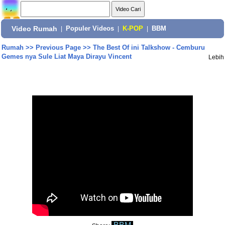
Video Rumah
|
Populer Videos
|
K-POP
|
BBM
Rumah
>>
Previous Page
>>
The Best Of ini Talkshow - Cemburu
Gemes nya Sule Liat Maya Dirayu Vincent
Lebih