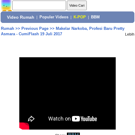
Video Rumah
|
Populer Videos
|
K-POP
|
BBM
Rumah
>>
Previous Page
>>
Makelar Narkoba, Profesi Baru Pretty
Asmara - CumiFlash 19 Juli 2017
Lebih