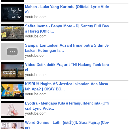
Mahen - Luka Yang Kurindu (Official Lyric Vide
o)
youtube.com
Safira Inema - Banyu Moto - Dj Santuy Full Bas
s Horeg (Offici...
youtube.com
Sampai Lantunkan Adzan! Irmanputra Sidin Je
laskan Hubungan Is...
youtube.com
Video Detik detik Prajurit TNI Hadang Tank Isra
el
youtube.com
KISRUH Nagita VS Jessica Iskandar, Ada Masa
lah Apa? | OKAY BO...
youtube.com
Lyodra - Mengapa Kita #TerlanjurMencinta (Offi
cial Lyric Vide...
youtube.com
Weird Genius - Lathi (ꦭꦛꦶ)(ft. Sara Fajira) (Cov
er)