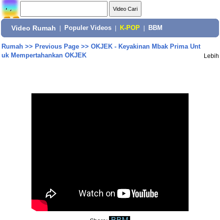
Video Rumah
|
Populer Videos
|
K-POP
|
BBM
Rumah
>>
Previous Page
>>
OKJEK - Keyakinan Mbak Prima Unt
uk Mempertahankan OKJEK
Lebih