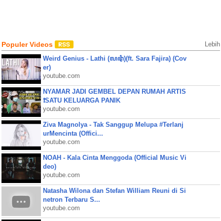
Populer Videos
Lebih
Weird Genius - Lathi (ꦭꦛꦶ)(ft. Sara Fajira) (Cov
er)
youtube.com
NYAMAR JADI GEMBEL DEPAN RUMAH ARTIS
❗SATU KELUARGA PANIK
youtube.com
Ziva Magnolya - Tak Sanggup Melupa #Terlanj
urMencinta (Offici...
youtube.com
NOAH - Kala Cinta Menggoda (Official Music Vi
deo)
youtube.com
Natasha Wilona dan Stefan William Reuni di Si
netron Terbaru S...
youtube.com