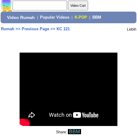
Video Rumah
|
Populer Videos
|
K-POP
|
BBM
Rumah
>>
Previous Page
>>
KC 121
Lebih
BBM
Share: