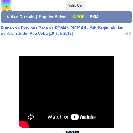
Video Rumah
|
Populer Videos
|
K-POP
|
BBM
Rumah
>>
Previous Page
>>
ROMAN PICISAN - Yah Beginilah Har
us Kasih Judul Apa Coba [18 Juli 2017]
Lebih