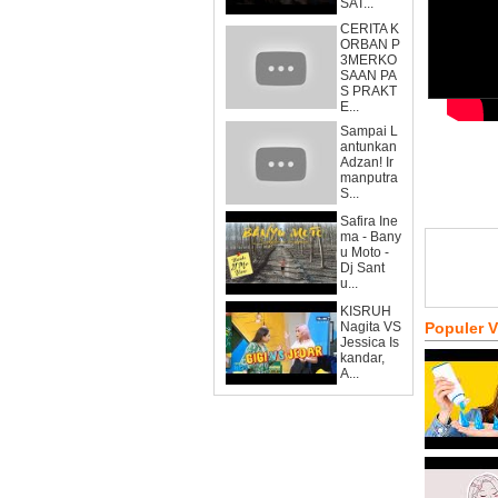
SAT...
CERITA K
ORBAN P
3MERKO
SAAN PA
S PRAKT
E...
Sampai L
antunkan
Adzan! Ir
manputra
S...
Safira Ine
ma - Bany
u Moto -
Dj Sant
u...
KISRUH
Nagita VS
Populer 
Jessica Is
kandar,
A...