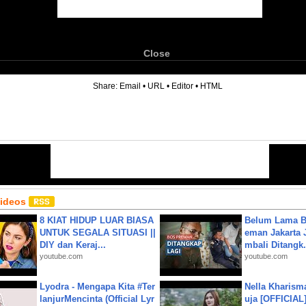
Close
6
Share:
Email
•
URL
•
Editor
•
HTML
Videos
8 KIAT HIDUP LUAR BIASA
Belum Lama B
UNTUK SEGALA SITUASI ||
eman Jakarta 
DIY dan Keraj...
mbali Ditangk.
youtube.com
youtube.com
Lyodra - Mengapa Kita #Ter
Nella Kharism
lanjurMencinta (Official Lyr
uja [OFFICIAL