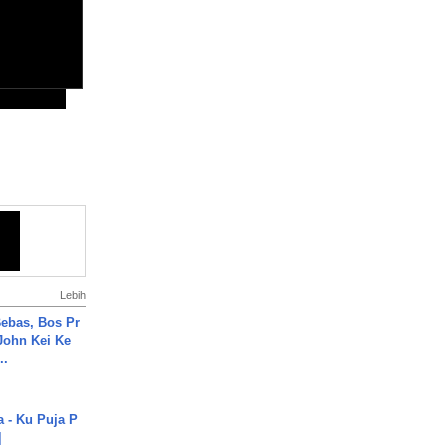
Lebih
ebas, Bos Pr
John Kei Ke
..
a - Ku Puja P
]