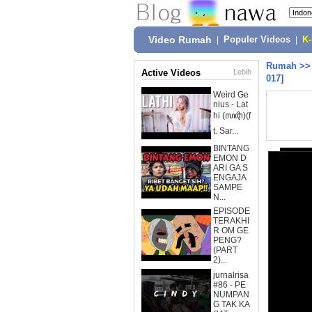
Video Rumah
|
Populer Videos
|
K
Rumah
>
Active Videos
Lebih
017]
Weird Ge
nius - Lat
hi (ꦭꦛꦶ)(f
t. Sar...
BINTANG
EMON D
ARI GA S
ENGAJA
SAMPE
N...
EPISODE
TERAKHI
R OM GE
PENG?
(PART
2)...
jurnalrisa
#86 - PE
NUMPAN
G TAK KA