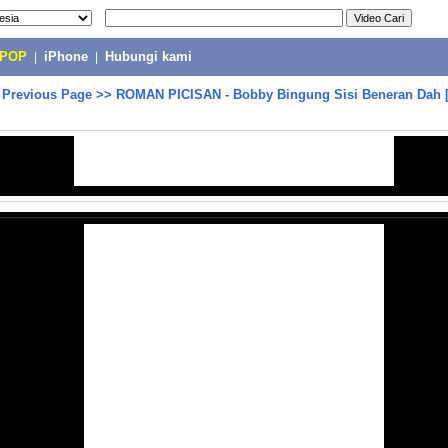
-POP
|
iPhone
|
Hubungi kami
>
Previous Page
>>
ROMAN PICISAN - Bobby Bingung Sisi Beneran Dah [1