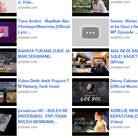
ic Vide...
youtube.com
youtube.com
Tiara Andini - Maafkan Aku
Serem, Wulan
#TerlanjurMencinta (Official
et ke Gino | D
Lyric...
MP Episode ..
youtube.com
youtube.com
BAHAYA TUKANG OJEK JA
ADA INI DI 
MAN SEKARANG
SULE! KAGET 
youtube.com
ikPintu
youtube.com
Video Detik detik Prajurit T
Denny Caknan
NI Hadang Tank Israel
(Official Musi
youtube.com
youtube.com
jurnalrisa #87 - BOLEH BE
AURELIE HER
RINTERAKSI, TAPI TIDAK
KEPASTIAN (Of
BOLEH MEMBAWA...
Video)
youtube.com
youtube.com