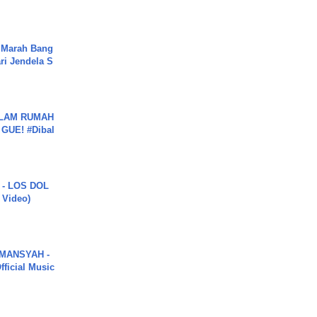
 Marah Bang
ari Jendela S
.
DALAM RUMAH
GUE! #Dibal
 - LOS DOL
c Video)
MANSYAH -
ficial Music