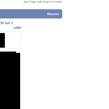
Start Page
|
Add Search Provider
Nawwa
8 Juli 2
Lebih