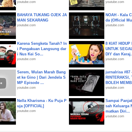
youtube.com
youtube.com
BAHAYA TUKANG OJEK JA
NOAH - Kala C
MAN SEKARANG
da (Official M
youtube.com
youtube.com
Karena Sengketa Tanah? In
8 KIAT HIDUP
i Pengakuan Langsung dar
UNTUK SEGALA
i Nus Kei So...
DIY dan Keraj.
youtube.com
youtube.com
Serem, Wulan Marah Bang
jurnalrisa #8
et ke Gino | Dari Jendela S
RINTERAKSI, 
MP Episode ...
BOLEH MEMBA
youtube.com
youtube.com
Nella Kharisma - Ku Puja P
Sampai Panjat
uja [OFFICIAL]
sah Keluarga 
youtube.com
matkan Diri...
youtube.com