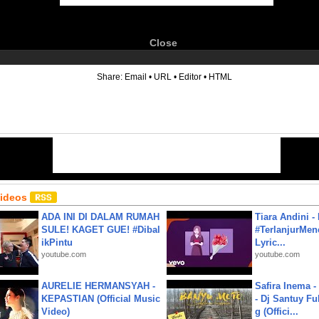
Close
6
Share:
Email
•
URL
•
Editor
•
HTML
Videos
ADA INI DI DALAM RUMAH
Tiara Andini -
SULE! KAGET GUE! #Dibal
#TerlanjurMenc
ikPintu
Lyric...
youtube.com
youtube.com
AURELIE HERMANSYAH -
Safira Inema 
KEPASTIAN (Official Music
- Dj Santuy Fu
Video)
g (Offici...