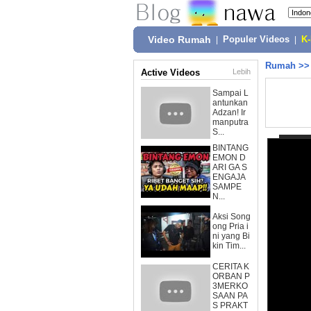
Video Rumah
|
Populer Videos
|
K
Rumah
>
Active Videos
Lebih
Sampai L
antunkan
Adzan! Ir
manputra
S...
BINTANG
EMON D
ARI GA S
ENGAJA
SAMPE
N...
Aksi Song
ong Pria i
ni yang Bi
kin Tim...
CERITA K
ORBAN P
3MERKO
SAAN PA
S PRAKT