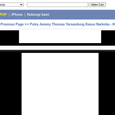
-POP
|
iPhone
|
Hubungi kami
>
Previous Page
>>
Putra Jeremy Thomas Tersandung Kasus Narkoba - H