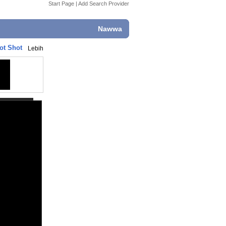
Start Page
|
Add Search Provider
Nawwa
ot Shot
Lebih