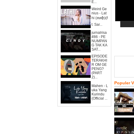
E...
Weird Ge
nius - Lat
hi (ꦭꦛꦶ)(f
t. Sar...
jurnalrisa
#86 - PE
NUMPAN
G TAK KA
SAT...
EPISODE
TERAKHI
R OM GE
PENG?
(PART
2)...
Populer 
Mahen - L
uka Yang
Kurindu
(Official ...