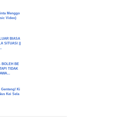
inta Menggo
usic Video)
 LUAR BIASA
 SITUASI ||
..
7 - BOLEH BE
TAPI TIDAK
WA...
 Genteng! Ki
Nus Kei Sela