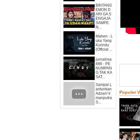
BINTANG
EMON D
ARI GA S
ENGAJA
SAMPE
N...
Mahen - L
uka Yang
Kurindu
(Official ...
jurnalrisa
#86 - PE
NUMPAN
G TAK KA
SAT...
Sampai L
antunkan
Populer 
Adzan! Ir
manputra
S...