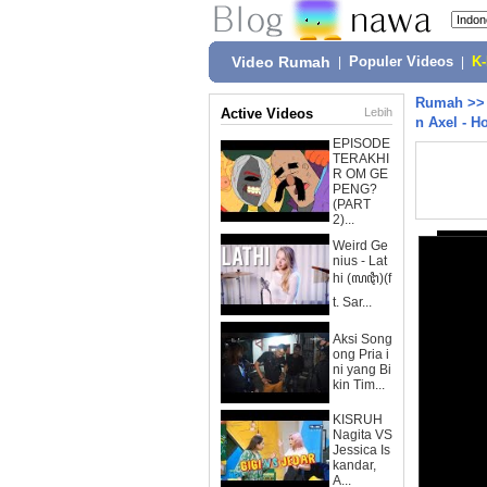
Video Rumah
|
Populer Videos
|
K
Rumah
>
Active Videos
Lebih
n Axel - H
EPISODE
TERAKHI
R OM GE
PENG?
(PART
2)...
Weird Ge
nius - Lat
hi (ꦭꦛꦶ)(f
t. Sar...
Aksi Song
ong Pria i
ni yang Bi
kin Tim...
KISRUH
Nagita VS
Jessica Is
kandar,
A...