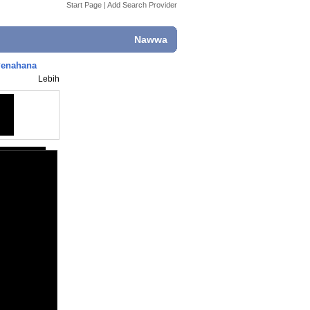
Start Page
|
Add Search Provider
Nawwa
Penahana
Lebih