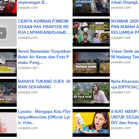
enyerangan B...
mbali Ditangk.
youtube.com
youtube.com
CERITA KORBAN P3MERK
NYAMAR JADI
OSAAN PAS PRAKTEK KE
PAN RUMAH A
RJA LAPANGAN|#GritteB...
KELUARGA P
youtube.com
youtube.com
Novel Baswedan Tunjukkan
Video Detik det
Bukti Air Keras dan Foto P
NI Hadang Tank
elaku Peng...
youtube.com
youtube.com
BAHAYA TUKANG OJEK JA
Nella Kharism
MAN SEKARANG
uja [OFFICIAL
youtube.com
youtube.com
Lyodra - Mengapa Kita #Ter
8 KIAT HIDUP
lanjurMencinta (Official Lyr
UNTUK SEGALA
ic Vide...
DIY dan Keraj.
youtube.com
youtube.com