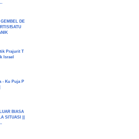
..
 GEMBEL DE
RTIS❗SATU
ANIK
ik Prajurit T
 Israel
a - Ku Puja P
]
 LUAR BIASA
 SITUASI ||
..