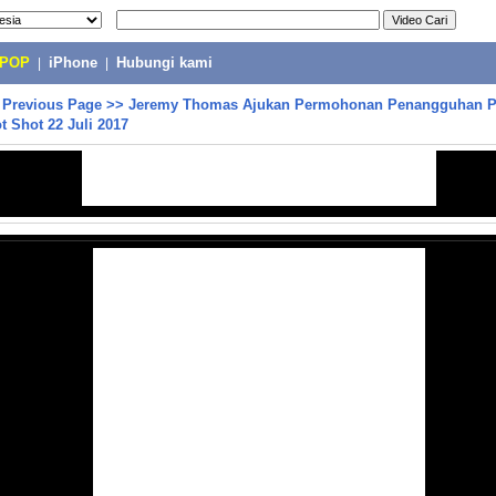
-POP
|
iPhone
|
Hubungi kami
>
Previous Page
>>
Jeremy Thomas Ajukan Permohonan Penangguhan 
ot Shot 22 Juli 2017