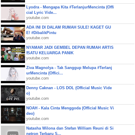
Lyodra - Mengapa Kita #TerlanjurMencinta (Offi
cial Lyric Vide...
youtube.com
ADA INI DI DALAM RUMAH SULE! KAGET GU
E! #DibalikPintu
youtube.com
NYAMAR JADI GEMBEL DEPAN RUMAH ARTIS
❗SATU KELUARGA PANIK
youtube.com
Ziva Magnolya - Tak Sanggup Melupa #Terlanj
urMencinta (Offici...
youtube.com
Denny Caknan - LOS DOL (Official Music Vide
o)
youtube.com
NOAH - Kala Cinta Menggoda (Official Music Vi
deo)
youtube.com
Natasha Wilona dan Stefan William Reuni di Si
netron Terbaru S...