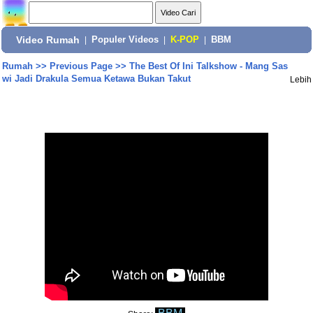
Video Rumah
|
Populer Videos
|
K-POP
|
BBM
Rumah
>>
Previous Page
>>
The Best Of Ini Talkshow - Mang Sas
wi Jadi Drakula Semua Ketawa Bukan Takut
Lebih