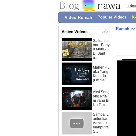
Video Rumah
|
Populer Videos
|
K
Rumah
>
Active Videos
Lebih
Safira Ine
ma - Bany
u Moto -
Dj Sant
u...
Mahen - L
uka Yang
Kurindu
(Official ...
Aksi Song
ong Pria i
ni yang Bi
kin Tim...
Sampai L
antunkan
Adzan! Ir
manputra
S...