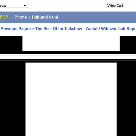
-POP
|
iPhone
|
Hubungi kami
>
Previous Page
>>
The Best Of Ini Talkshow - Waduh! Wibowo Jadi Supir