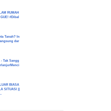
DALAM RUMAH
GUE! #Dibal
ta Tanah? In
Langsung dar
 - Tak Sangg
rlanjurMenci
 LUAR BIASA
 SITUASI ||
..