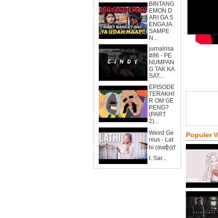
BINTANG
EMON D
ARI GA S
ENGAJA
SAMPE
N...
jurnalrisa
#86 - PE
NUMPAN
G TAK KA
SAT...
EPISODE
TERAKHI
R OM GE
PENG?
(PART
2)...
Weird Ge
Populer 
nius - Lat
hi (ꦭꦛꦶ)(f
t. Sar...