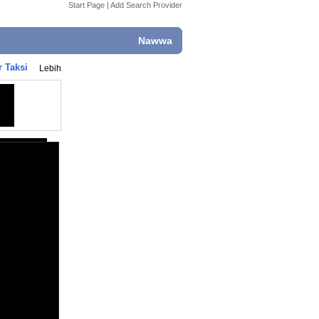
Start Page
|
Add Search Provider
Nawwa
 Taksi
Lebih