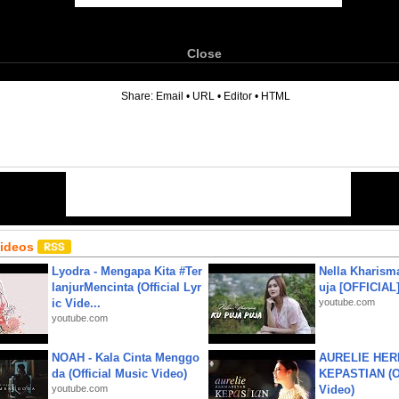
Close
6
Share:
Email
•
URL
•
Editor
•
HTML
Videos
Lyodra - Mengapa Kita #Ter
Nella Kharism
lanjurMencinta (Official Lyr
uja [OFFICIAL
ic Vide...
youtube.com
youtube.com
NOAH - Kala Cinta Menggo
AURELIE HER
da (Official Music Video)
KEPASTIAN (Of
youtube.com
Video)