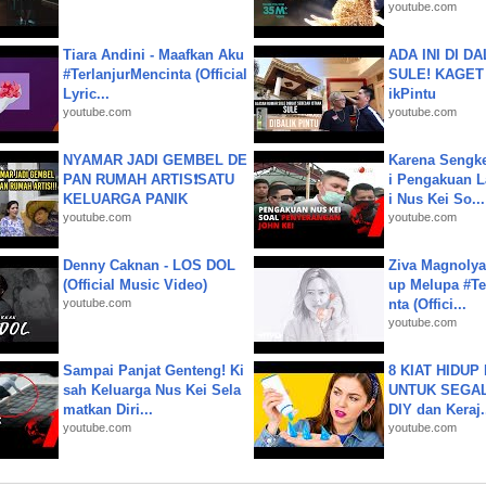
youtube.com
Tiara Andini - Maafkan Aku
ADA INI DI 
#TerlanjurMencinta (Official
SULE! KAGET 
Lyric...
ikPintu
youtube.com
youtube.com
NYAMAR JADI GEMBEL DE
Karena Sengke
PAN RUMAH ARTIS❗SATU
i Pengakuan 
KELUARGA PANIK
i Nus Kei So...
youtube.com
youtube.com
Denny Caknan - LOS DOL
Ziva Magnolya
(Official Music Video)
up Melupa #Te
youtube.com
nta (Offici...
youtube.com
Sampai Panjat Genteng! Ki
8 KIAT HIDUP
sah Keluarga Nus Kei Sela
UNTUK SEGALA
matkan Diri...
DIY dan Keraj.
youtube.com
youtube.com