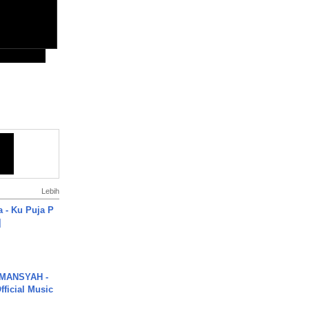
Lebih
a - Ku Puja P
]
MANSYAH -
ficial Music