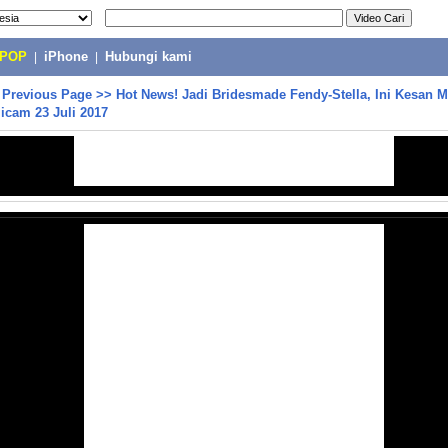
-POP
|
iPhone
|
Hubungi kami
>
Previous Page
>>
Hot News! Jadi Bridesmade Fendy-Stella, Ini Kesan 
icam 23 Juli 2017