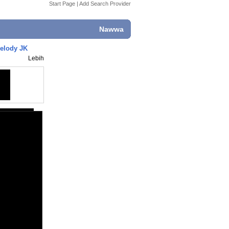
Start Page
|
Add Search Provider
Nawwa
Melody JK
Lebih