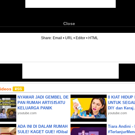
Close
6
Share:
Email
•
URL
•
Editor
•
HTML
Videos
NYAMAR JADI GEMBEL DE
8 KIAT HIDUP
PAN RUMAH ARTIS❗SATU
UNTUK SEGALA
KELUARGA PANIK
DIY dan Keraj.
youtube.com
youtube.com
ADA INI DI DALAM RUMAH
Tiara Andini -
SULE! KAGET GUE! #Dibal
#TerlanjurMenc