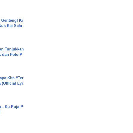
 Genteng! Ki
Nus Kei Sela
an Tunjukkan
s dan Foto P
apa Kita #Ter
(Official Lyr
a - Ku Puja P
]