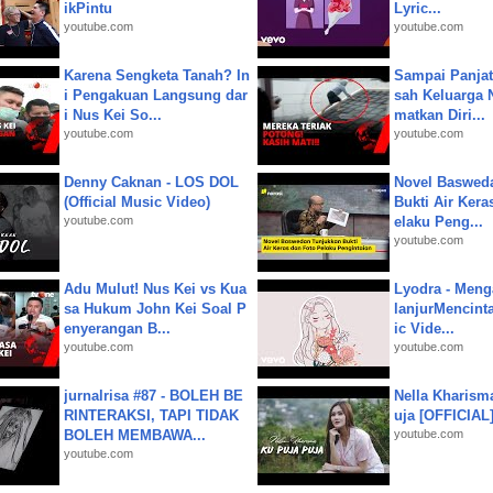
ikPintu
Lyric...
youtube.com
youtube.com
Karena Sengketa Tanah? In
Sampai Panjat
i Pengakuan Langsung dar
sah Keluarga 
i Nus Kei So...
matkan Diri...
youtube.com
youtube.com
Denny Caknan - LOS DOL
Novel Baswed
(Official Music Video)
Bukti Air Kera
youtube.com
elaku Peng...
youtube.com
Adu Mulut! Nus Kei vs Kua
Lyodra - Meng
sa Hukum John Kei Soal P
lanjurMencinta 
enyerangan B...
ic Vide...
youtube.com
youtube.com
jurnalrisa #87 - BOLEH BE
Nella Kharism
RINTERAKSI, TAPI TIDAK
uja [OFFICIAL
BOLEH MEMBAWA...
youtube.com
youtube.com