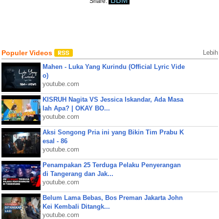
BBM
Share:
Populer Videos
Lebih
Mahen - Luka Yang Kurindu (Official Lyric Vide
o)
youtube.com
KISRUH Nagita VS Jessica Iskandar, Ada Masa
lah Apa? | OKAY BO...
youtube.com
Aksi Songong Pria ini yang Bikin Tim Prabu K
esal - 86
youtube.com
Penampakan 25 Terduga Pelaku Penyerangan
di Tangerang dan Jak...
youtube.com
Belum Lama Bebas, Bos Preman Jakarta John
Kei Kembali Ditangk...
youtube.com