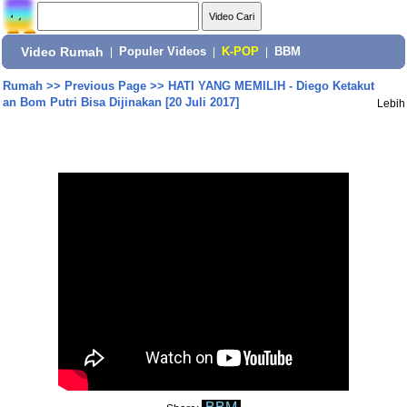
Video Rumah
|
Populer Videos
|
K-POP
|
BBM
Rumah
>>
Previous Page
>>
HATI YANG MEMILIH - Diego Ketakut
an Bom Putri Bisa Dijinakan [20 Juli 2017]
Lebih