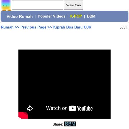
Video Rumah
|
Populer Videos
|
K-POP
|
BBM
Rumah
>>
Previous Page
>>
Kiprah Bos Baru OJK
Lebih
BBM
Share: