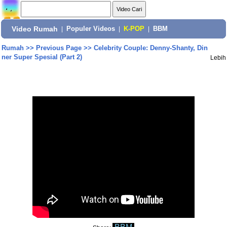
Video Rumah
|
Populer Videos
|
K-POP
|
BBM
Rumah
>>
Previous Page
>>
Celebrity Couple: Denny-Shanty, Din
ner Super Spesial (Part 2)
Lebih