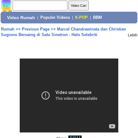
Video Rumah
|
Populer Videos
|
K-POP
|
BBM
Rumah
>>
Previous Page
>>
Marcel Chandrawinata dan Christian
Sugiono Bersaing di Satu Sinetron - Halo Selebriti
Lebih