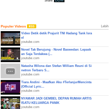
BBM
Share:
Populer Videos
Lebih
Video Detik detik Prajurit TNI Hadang Tank Isra
el
youtube.com
Novel Tak Berujung - Novel Baswedan: Lepask
an Saja Terdakwa (...
youtube.com
Natasha Wilona dan Stefan William Reuni di Si
netron Terbaru S...
youtube.com
Tiara Andini - Maafkan Aku #TerlanjurMencinta
(Official Lyric...
youtube.com
NYAMAR JADI GEMBEL DEPAN RUMAH ARTIS
❗SATU KELUARGA PANIK
youtube.com