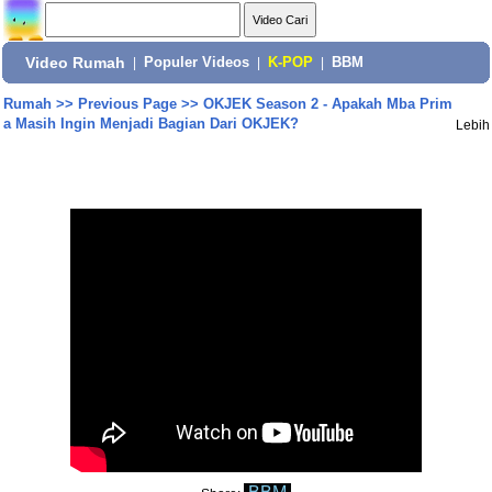
Video Rumah
|
Populer Videos
|
K-POP
|
BBM
Rumah
>>
Previous Page
>>
OKJEK Season 2 - Apakah Mba Prim
a Masih Ingin Menjadi Bagian Dari OKJEK?
Lebih