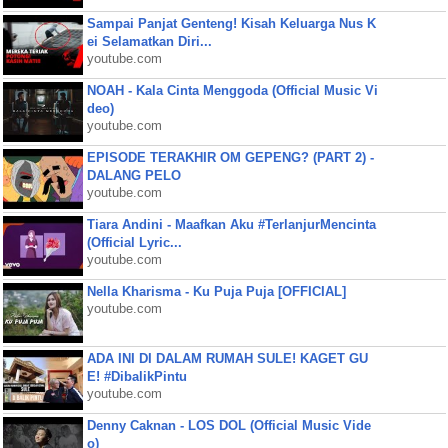
Sampai Panjat Genteng! Kisah Keluarga Nus K
ei Selamatkan Diri...
youtube.com
NOAH - Kala Cinta Menggoda (Official Music Vi
deo)
youtube.com
EPISODE TERAKHIR OM GEPENG? (PART 2) -
DALANG PELO
youtube.com
Tiara Andini - Maafkan Aku #TerlanjurMencinta
(Official Lyric...
youtube.com
Nella Kharisma - Ku Puja Puja [OFFICIAL]
youtube.com
ADA INI DI DALAM RUMAH SULE! KAGET GU
E! #DibalikPintu
youtube.com
Denny Caknan - LOS DOL (Official Music Vide
o)