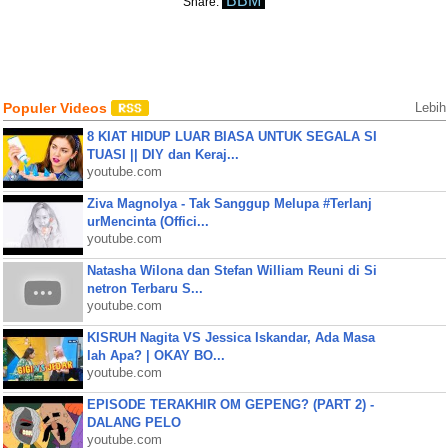
BBM
Share:
Populer Videos
Lebih
8 KIAT HIDUP LUAR BIASA UNTUK SEGALA SI
TUASI || DIY dan Keraj...
youtube.com
Ziva Magnolya - Tak Sanggup Melupa #Terlanj
urMencinta (Offici...
youtube.com
Natasha Wilona dan Stefan William Reuni di Si
netron Terbaru S...
youtube.com
KISRUH Nagita VS Jessica Iskandar, Ada Masa
lah Apa? | OKAY BO...
youtube.com
EPISODE TERAKHIR OM GEPENG? (PART 2) -
DALANG PELO
youtube.com