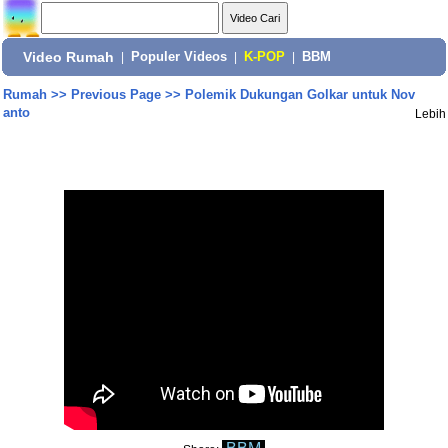
Video Rumah
|
Populer Videos
|
K-POP
|
BBM
Rumah
>>
Previous Page
>>
Polemik Dukungan Golkar untuk Nov
anto
Lebih