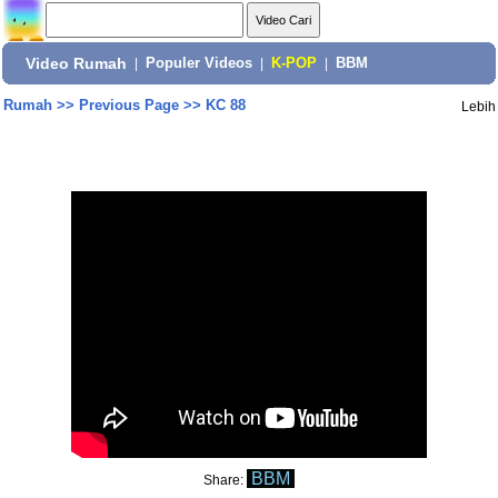
Video Rumah
|
Populer Videos
|
K-POP
|
BBM
Rumah
>>
Previous Page
>>
KC 88
Lebih
BBM
Share: