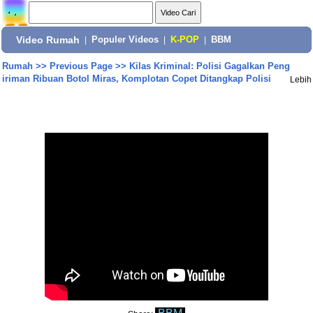
Video Rumah
|
Populer Videos
|
K-POP
|
BBM
Rumah
>>
Previous Page
>>
Kilas Kriminal: Polisi Gagalkan Peng
iriman Ribuan Botol Miras, Komplotan Copet Ditangkap Polisi
Lebih