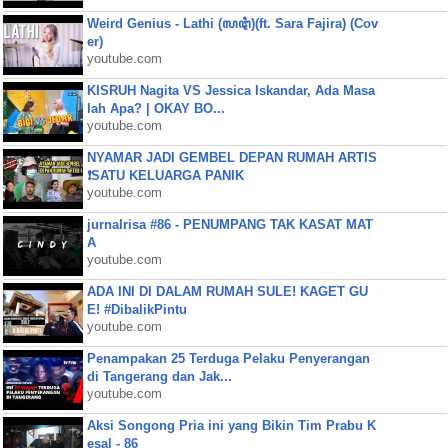
Weird Genius - Lathi (ꦭꦛꦶ)(ft. Sara Fajira) (Cov
er)
youtube.com
KISRUH Nagita VS Jessica Iskandar, Ada Masa
lah Apa? | OKAY BO...
youtube.com
NYAMAR JADI GEMBEL DEPAN RUMAH ARTIS
❗SATU KELUARGA PANIK
youtube.com
jurnalrisa #86 - PENUMPANG TAK KASAT MAT
A
youtube.com
ADA INI DI DALAM RUMAH SULE! KAGET GU
E! #DibalikPintu
youtube.com
Penampakan 25 Terduga Pelaku Penyerangan
di Tangerang dan Jak...
youtube.com
Aksi Songong Pria ini yang Bikin Tim Prabu K
esal - 86