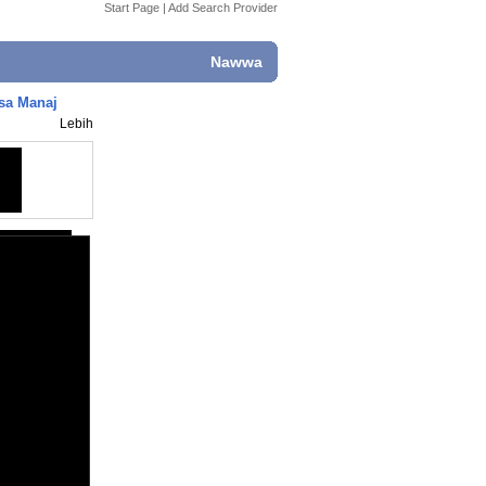
Start Page
|
Add Search Provider
Nawwa
asa Manaj
Lebih