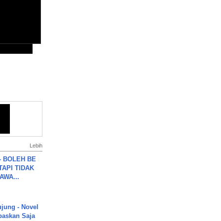
Lebih
7 - BOLEH BE
TAPI TIDAK
WA...
ujung - Novel
paskan Saja