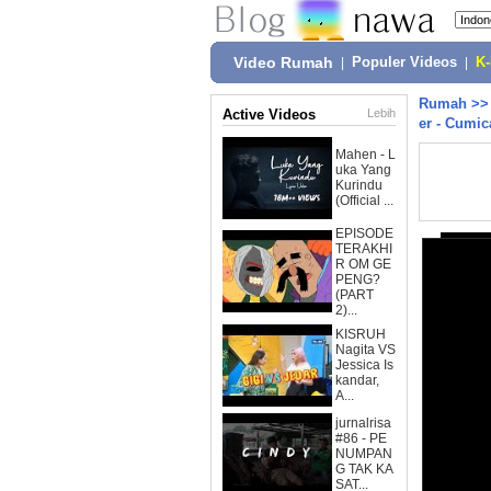
Video Rumah
|
Populer Videos
|
K
Rumah
>
Active Videos
Lebih
er - Cumic
Mahen - L
uka Yang
Kurindu
(Official ...
EPISODE
TERAKHI
R OM GE
PENG?
(PART
2)...
KISRUH
Nagita VS
Jessica Is
kandar,
A...
jurnalrisa
#86 - PE
NUMPAN
G TAK KA
SAT...