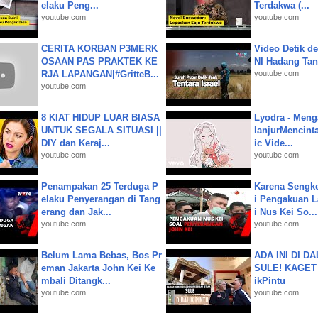
elaku Peng...
Terdakwa (...
youtube.com
youtube.com
CERITA KORBAN P3MERK
Video Detik det
OSAAN PAS PRAKTEK KE
NI Hadang Tank
RJA LAPANGAN|#GritteB...
youtube.com
youtube.com
8 KIAT HIDUP LUAR BIASA
Lyodra - Meng
UNTUK SEGALA SITUASI ||
lanjurMencinta 
DIY dan Keraj...
ic Vide...
youtube.com
youtube.com
Penampakan 25 Terduga P
Karena Sengke
elaku Penyerangan di Tang
i Pengakuan 
erang dan Jak...
i Nus Kei So...
youtube.com
youtube.com
Belum Lama Bebas, Bos Pr
ADA INI DI 
eman Jakarta John Kei Ke
SULE! KAGET 
mbali Ditangk...
ikPintu
youtube.com
youtube.com