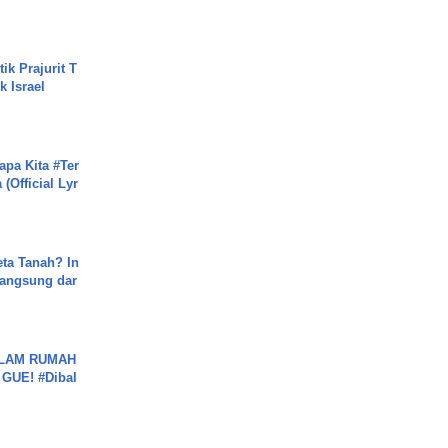
ik Prajurit T
 Israel
apa Kita #Ter
(Official Lyr
ta Tanah? In
Langsung dar
DALAM RUMAH
GUE! #Dibal