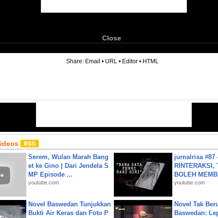
Close
6
Share:
Email
•
URL
•
Editor
•
HTML
Videos
Serem, Wulan Marah Bang
jurnalrisa #8
et ke Gino | Dari Jendela S
RINTERAKSI, 
MP Episode ...
BOLEH MEMBA
youtube.com
youtube.com
Novel Baswedan Tunjukkan
Novel Tak Ber
Bukti Air Keras dan Foto P
Baswedan: Le