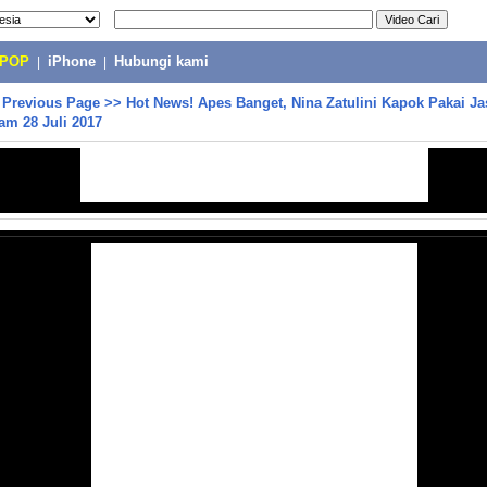
-POP
|
iPhone
|
Hubungi kami
>
Previous Page
>>
Hot News! Apes Banget, Nina Zatulini Kapok Pakai J
am 28 Juli 2017