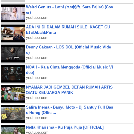
Weird Genius - Lathi (ꦭꦛꦶ)(ft. Sara Fajira) (Cov
er)
youtube.com
ADA INI DI DALAM RUMAH SULE! KAGET GU
E! #DibalikPintu
youtube.com
Denny Caknan - LOS DOL (Official Music Vide
o)
youtube.com
NOAH - Kala Cinta Menggoda (Official Music Vi
deo)
youtube.com
NYAMAR JADI GEMBEL DEPAN RUMAH ARTIS
❗SATU KELUARGA PANIK
youtube.com
Safira Inema - Banyu Moto - Dj Santuy Full Bas
s Horeg (Offici...
youtube.com
Nella Kharisma - Ku Puja Puja [OFFICIAL]
youtube.com