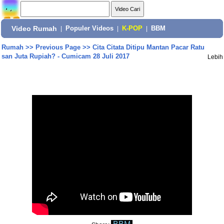
Video Rumah
|
Populer Videos
|
K-POP
|
BBM
Rumah
>>
Previous Page
>>
Cita Citata Ditipu Mantan Pacar Ratu
san Juta Rupiah? - Cumicam 28 Juli 2017
Lebih