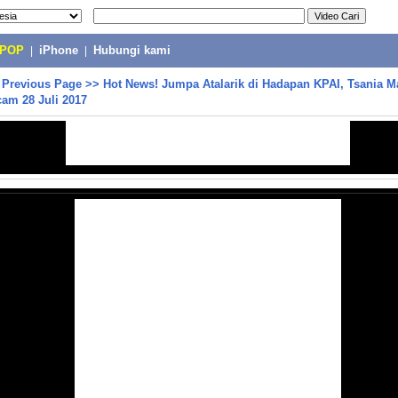
-POP
|
iPhone
|
Hubungi kami
>
Previous Page
>>
Hot News! Jumpa Atalarik di Hadapan KPAI, Tsania M
am 28 Juli 2017