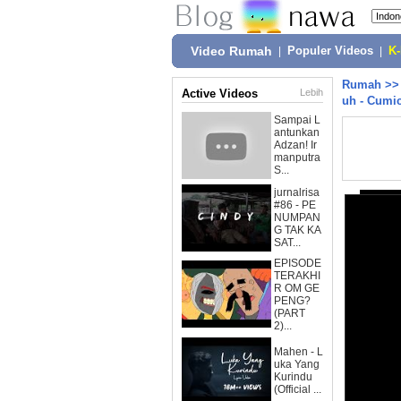
Video Rumah
|
Populer Videos
|
K
Rumah
>
Active Videos
Lebih
uh - Cumic
Sampai L
antunkan
Adzan! Ir
manputra
S...
jurnalrisa
#86 - PE
NUMPAN
G TAK KA
SAT...
EPISODE
TERAKHI
R OM GE
PENG?
(PART
2)...
Mahen - L
uka Yang
Kurindu
(Official ...